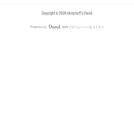
Copyright ©
2026
rikvip1art1's Ownd
.
Powered by
無料でホームページをつくろう
AmebaOwnd